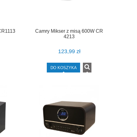
 CR1113
Camry Mikser z misą 600W CR
4213
123,99 zł
DO KOSZYKA