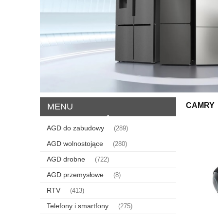
CAMRY
MENU
AGD do zabudowy
(289)
AGD wolnostojące
(280)
AGD drobne
(722)
AGD przemysłowe
(8)
RTV
(413)
Telefony i smartfony
(275)