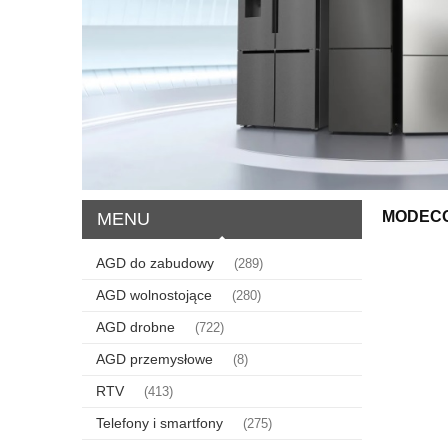
MODEC
MENU
AGD do zabudowy
(289)
AGD wolnostojące
(280)
AGD drobne
(722)
AGD przemysłowe
(8)
RTV
(413)
Telefony i smartfony
(275)