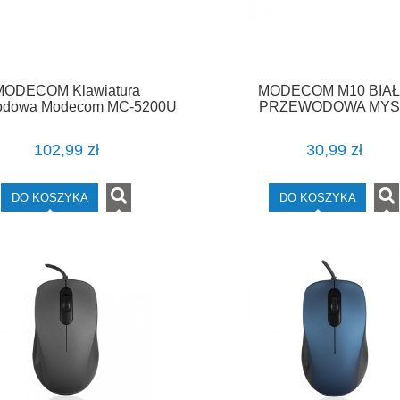
MODECOM Klawiatura
MODECOM M10 BIA
odowa Modecom MC-5200U
PRZEWODOWA MYS
Czarna
OPTYCZNA
102,99 zł
30,99 zł
DO KOSZYKA
DO KOSZYKA