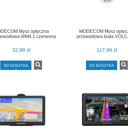
DECOM Mysz optyczna
MODECOM Mysz optyc
zewodowa WM4.1 czerwona
przewodowa biała VOL
SHINOBI 3327
32,99 zł
117,99 zł
DO KOSZYKA
DO KOSZYKA