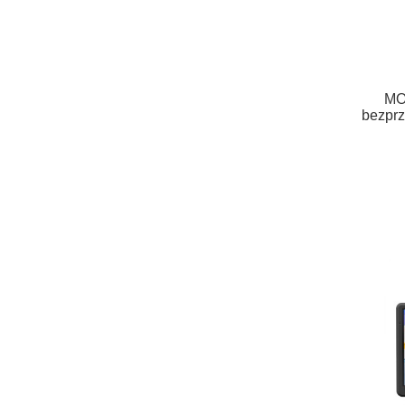
MO
bezpr