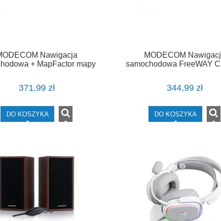
MODECOM Nawigacja
MODECOM Nawigacj
hodowa + MapFactor mapy
samochodowa FreeWAY C
opy FreeWAY CX 7.2 IPS
MapFactor mapy Euro
371,99 zł
344,99 zł
DO KOSZYKA
DO KOSZYKA