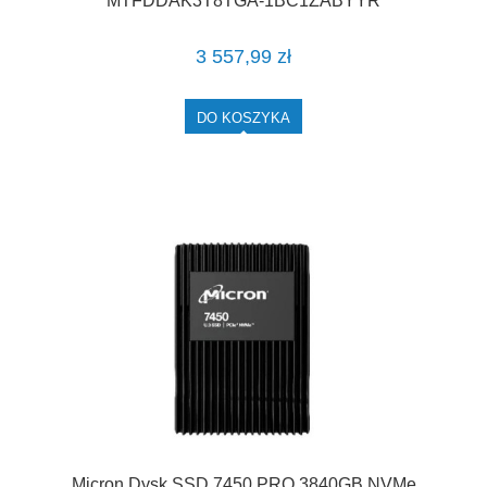
MTFDDAK3T8TGA-1BC1ZABYYR
3 557,99 zł
DO KOSZYKA
Micron Dysk SSD 7450 PRO 3840GB NVMe