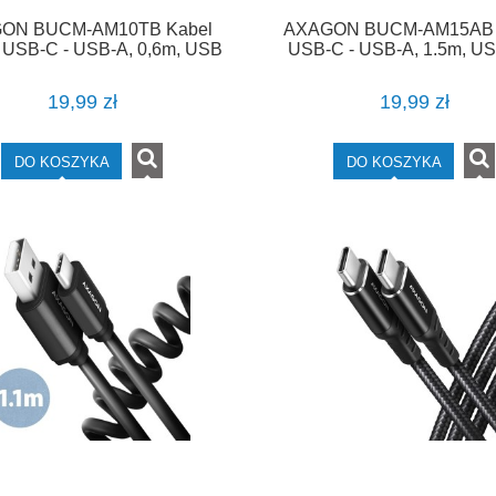
ON BUCM-AM10TB Kabel
AXAGON BUCM-AM15AB 
r USB-C - USB-A, 0,6m, USB
USB-C - USB-A, 1.5m, US
, 2.4A, ALU, PVC Czarny
3A, ALU, oplot, Czarn
19,99 zł
19,99 zł
DO KOSZYKA
DO KOSZYKA