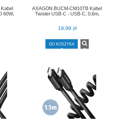
Kabel
AXAGON BUCM-CM10TB Kabel
D 60W,
Twister USB-C - USB-C, 0,6m,
y
USB 2.0, 3A, ALU, PVC Czarny
19,99 zł
DO KOSZYKA