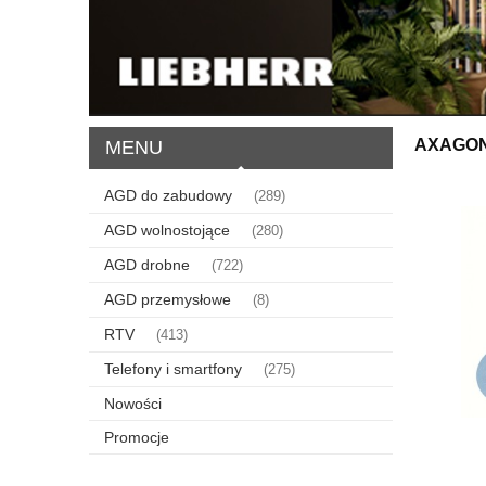
AXAGO
MENU
AGD do zabudowy
(289)
AGD wolnostojące
(280)
AGD drobne
(722)
AGD przemysłowe
(8)
RTV
(413)
Telefony i smartfony
(275)
Nowości
Promocje