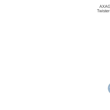
AXAG
Twiste
2.0