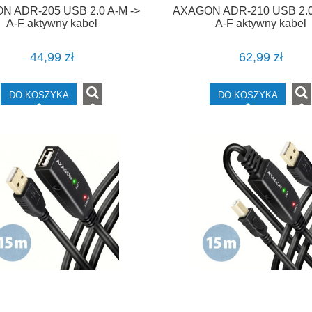
 ADR-205 USB 2.0 A-M ->
AXAGON ADR-210 USB 2.0
A-F aktywny kabel
A-F aktywny kabel
edłużacz/wzmacniacz 5m
przedłużacz/wzmacniacz
44,99 zł
62,99 zł
DO KOSZYKA
DO KOSZYKA