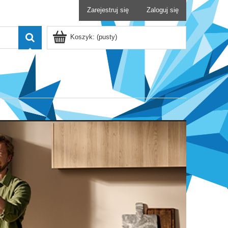
Zarejestruj się
Zaloguj się
Koszyk:
(pusty)