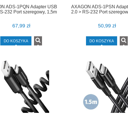
N ADS-1PQN Adapter USB
AXAGON ADS-1PSN Adapt
RS-232 Port szeregowy, 1,5m
2.0 > RS-232 Port szeregow
kabel, chip FTDI
kabel, chip Prolific
67,99 zł
50,99 zł
DO KOSZYKA
DO KOSZYKA