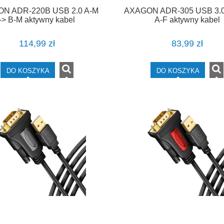
N ADR-220B USB 2.0 A-M
AXAGON ADR-305 USB 3.0
-> B-M aktywny kabel
A-F aktywny kabel
czeniowy/wzmacniacz 20m
przedłużacz/wzmacniac
114,99 zł
83,99 zł
DO KOSZYKA
DO KOSZYKA