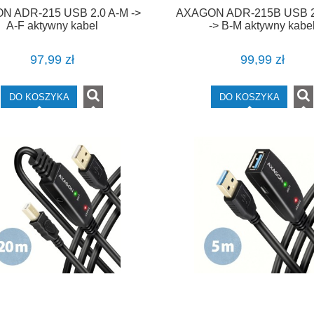
 ADR-215 USB 2.0 A-M ->
AXAGON ADR-215B USB 2
A-F aktywny kabel
-> B-M aktywny kabe
edłużacz/wzmacniacz 15m
połączeniowy/wzmacniac
97,99 zł
99,99 zł
DO KOSZYKA
DO KOSZYKA