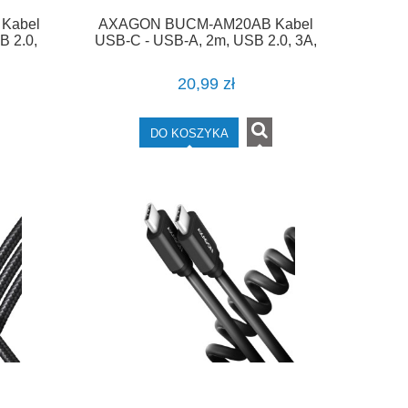
Kabel
AXAGON BUCM-AM20AB Kabel
B 2.0,
USB-C - USB-A, 2m, USB 2.0, 3A,
y
ALU, oplot, Czarny
20,99 zł
DO KOSZYKA