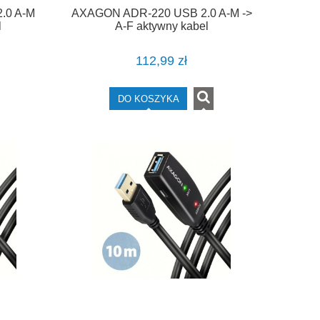
.0 A-M
AXAGON ADR-220 USB 2.0 A-M ->
l
A-F aktywny kabel
z 15m
przedłużacz/wzmacniacz 20m
112,99 zł
DO KOSZYKA