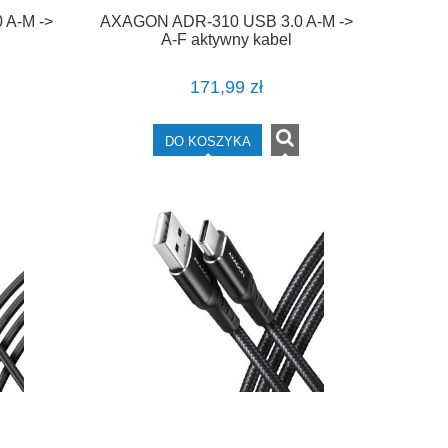
 A-M ->
AXAGON ADR-310 USB 3.0 A-M ->
A-F aktywny kabel
z 5m
przedłużacz/wzmacniacz 10m
171,99 zł
DO KOSZYKA