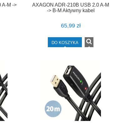
 A-M ->
AXAGON ADR-210B USB 2.0 A-M
-> B-M Aktywny kabel
 10m
połączeniowy/wzmacniacz 10m
65,99 zł
DO KOSZYKA