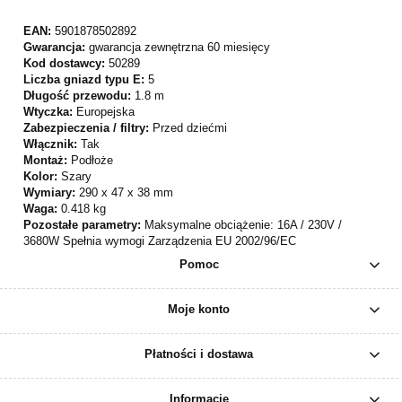
EAN:
5901878502892
Gwarancja:
gwarancja zewnętrzna 60 miesięcy
Kod dostawcy:
50289
Liczba gniazd typu E:
5
Długość przewodu:
1.8 m
Wtyczka:
Europejska
Zabezpieczenia / filtry:
Przed dziećmi
Włącznik:
Tak
Montaż:
Podłoże
Kolor:
Szary
Wymiary:
290 x 47 x 38 mm
Waga:
0.418 kg
Pozostałe parametry:
Maksymalne obciążenie: 16A / 230V /
3680W Spełnia wymogi Zarządzenia EU 2002/96/EC
Pomoc
Moje konto
Płatności i dostawa
Informacje