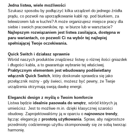
Jedna listwa, wiele możliwości
Szukasz sposobu by podłączyć kilka urządzeń do jednego źródła
prądu, co pozwoli na uporządkowanie kabli np. pod biurkiem, za
telewizorem lub w kuchni? A może organizujesz miejsce pracy dla
siebie i swoich pracowników, np. w biurze lub w warsztacie?
Najlepszym rozwiązaniem jest listwa zasilająca, dostępna w
paru wariantach, co pozwoli Ci na wybór tej najlepiej
spełniającej Twoje oczekiwania.
Quick Switch i działasz sprawnie
Wśród naszych produktów znajdziesz listwy o różnej ilości gniazdek
i długości kabla, a to gwarantuje wybranie tej właściwej.
Praktycznym elementem jest wbudowany podświetlany
włącznik Quick Switch
, który doskonale sprawdza się jako
przełącznik nożny - gdy świeci, możesz być pewny, że Twoje
urządzenia otrzymają swoją dawkę energii.
Elegancki design z myślą o Twoim komforcie
Listwa będzie
idealnie pasowała do wnętrz
, wśród których ją
umieścisz. Jest to możliwe m.in. dzięki klasycznej szarości
obudowy. Zaprojektowaliśmy ją w oparciu o
najnowsze trendy
,
łącząc elegancję z
prostotą użytkowania
. Spraw, aby najprostsze
przedmioty codziennego użytku skomponowały się ze sobą tworząc
harmonię.