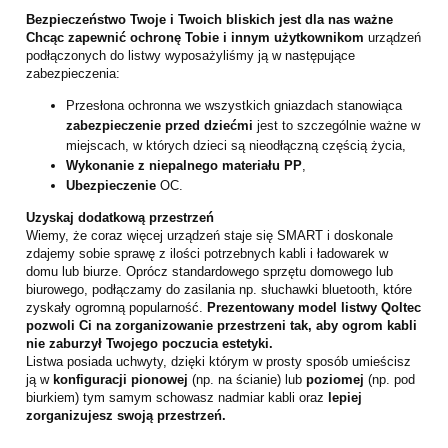
Bezpieczeństwo Twoje i Twoich bliskich jest dla nas ważne
Chcąc zapewnić ochronę Tobie i innym użytkownikom
urządzeń
podłączonych do listwy wyposażyliśmy ją w następujące
zabezpieczenia:
Przesłona ochronna we wszystkich gniazdach stanowiąca
zabezpieczenie przed dziećmi
jest to szczególnie ważne w
miejscach, w których dzieci są nieodłączną częścią życia,
Wykonanie z niepalnego materiału PP
,
Ubezpieczenie
OC.
Uzyskaj dodatkową przestrzeń
Wiemy, że coraz więcej urządzeń staje się SMART i doskonale
zdajemy sobie sprawę z ilości potrzebnych kabli i ładowarek w
domu lub biurze. Oprócz standardowego sprzętu domowego lub
biurowego, podłączamy do zasilania np. słuchawki bluetooth, które
zyskały ogromną popularność.
Prezentowany model listwy Qoltec
pozwoli Ci na zorganizowanie przestrzeni tak, aby ogrom kabli
nie zaburzył Twojego poczucia estetyki.
Listwa posiada uchwyty, dzięki którym w prosty sposób umieścisz
ją w
konfiguracji pionowej
(np. na ścianie) lub
poziomej
(np. pod
biurkiem) tym samym schowasz nadmiar kabli oraz
lepiej
zorganizujesz swoją przestrzeń.