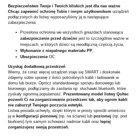
Bezpieczeństwo Twoje i Twoich bliskich jest dla nas ważne
Chcąc zapewnić ochronę Tobie i innym użytkownikom
urządzeń
podłączonych do listwy wyposażyliśmy ją w następujące
zabezpieczenia:
Przesłona ochronna we wszystkich gniazdach stanowiąca
zabezpieczenie przed dziećmi
jest to szczególnie ważne w
miejscach, w których dzieci są nieodłączną częścią życia,
Wykonanie z niepalnego materiału PP
,
Ubezpieczenie
OC.
Uzyskaj dodatkową przestrzeń
Wiemy, że coraz więcej urządzeń staje się SMART i doskonale
zdajemy sobie sprawę z ilości potrzebnych kabli i ładowarek w
domu lub biurze. Oprócz standardowego sprzętu domowego lub
biurowego, podłączamy do zasilania np. słuchawki bluetooth, które
zyskały ogromną popularność.
Prezentowany model listwy Qoltec
pozwoli Ci na zorganizowanie przestrzeni tak, aby ogrom kabli
nie zaburzył Twojego poczucia estetyki.
Listwa posiada uchwyty, dzięki którym w prosty sposób umieścisz
ją w
konfiguracji pionowej
(np. na ścianie) lub
poziomej
(np. pod
biurkiem) tym samym schowasz nadmiar kabli oraz
lepiej
zorganizujesz swoją przestrzeń.