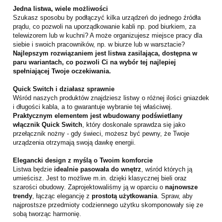
Jedna listwa, wiele możliwości
Szukasz sposobu by podłączyć kilka urządzeń do jednego źródła
prądu, co pozwoli na uporządkowanie kabli np. pod biurkiem, za
telewizorem lub w kuchni? A może organizujesz miejsce pracy dla
siebie i swoich pracowników, np. w biurze lub w warsztacie?
Najlepszym rozwiązaniem jest listwa zasilająca, dostępna w
paru wariantach, co pozwoli Ci na wybór tej najlepiej
spełniającej Twoje oczekiwania.
Quick Switch i działasz sprawnie
Wśród naszych produktów znajdziesz listwy o różnej ilości gniazdek
i długości kabla, a to gwarantuje wybranie tej właściwej.
Praktycznym elementem jest wbudowany podświetlany
włącznik Quick Switch
, który doskonale sprawdza się jako
przełącznik nożny - gdy świeci, możesz być pewny, że Twoje
urządzenia otrzymają swoją dawkę energii.
Elegancki design z myślą o Twoim komforcie
Listwa będzie
idealnie pasowała do wnętrz
, wśród których ją
umieścisz. Jest to możliwe m.in. dzięki klasycznej bieli oraz
szarości obudowy. Zaprojektowaliśmy ją w oparciu o
najnowsze
trendy
, łącząc elegancję z
prostotą użytkowania
. Spraw, aby
najprostsze przedmioty codziennego użytku skomponowały się ze
sobą tworząc harmonię.