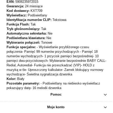
EAN:
5908235972015
Gwarancja:
24 miesiące
Kod dostawcy:
KXT709
Wyświetlacz:
Podświetlany
Identyfikacja numerów CLIP:
Tekstowa
Funkcja Flash:
Tak
Tryb głośnomówiący:
Tak
Automatyczna sekretarka:
Nie
Podświetlana klawiatura:
Nie
Wybieranie połączeń:
Tonowe
Funkcje specjalne:
- Wyświetlanie przybliżonego czasu
połączenia- Pamięć 99 numerów przychodzących - Pamięć 18
numerów wychodzących- 1 przycisk pamięci bezpośredniej- 10
pamięci dwu-przyciskowych- Wybieranie bezpośrednie BABY CALL-
Redial, Autoredial- Funkcja nie przeszkadzać (VIP)- HOLD z
muzyką w tle- Uproszczony kalkulator- Zamek blokujący rozmowy
wychodzące- Świetlna sygnalizacja dzwonka
Kolor:
Biały
Pozostałe parametry:
- Podświetlany na niebiesko wyświetlacz
pokazujący datę- 16 melodii dzwonka
Pomoc
Moje konto