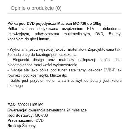
Cena nie zawiera ewentualnych kosztów płatności
Opinie o produkcie (0)
Półka pod DVD pojedyńcza Maclean MC-738 do 10kg
Półka szklana dedykowana urządzeniom RTV - dekoderom
telewizyjnym, odtwarzaczom multimedialnym, DVD, Blu-ray,
konsolom do gier i innym.
- Wykonana jest z wysokiej jakości materiałów. Zaprojektowana tak,
że nadaje się do każdego pomieszczenia.
- Elegancki design oraz materiały najlepszej jakości dają
nieograniczone możliwości wykorzystania.
- Nadaje się jako półka pod tuner satelitarny, dekoder DVB-T jak
również i pod kosmetyki, klucze itp.
- Szkło jest przyciemnione, a sam uchwyt do ściany jest koloru
czarnego
EAN:
5902211105169
Gwarancja:
gwarancja zewnętrzna 24 miesiące
Kod dostawcy:
MC-738
Przeznaczenie:
DVD
Rodzaj:
Ścienny