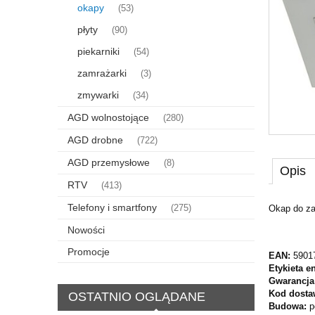
okapy
(53)
płyty
(90)
piekarniki
(54)
zamrażarki
(3)
zmywarki
(34)
AGD wolnostojące
(280)
AGD drobne
(722)
AGD przemysłowe
(8)
Opis
RTV
(413)
Telefony i smartfony
(275)
Okap do za
Nowości
Promocje
EAN:
5901
Etykieta e
Gwarancja
Kod dosta
OSTATNIO OGLĄDANE
Budowa:
p