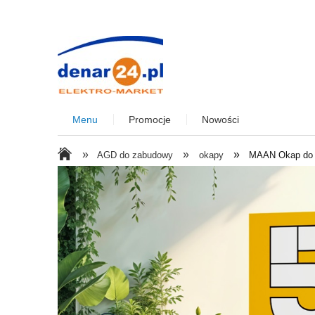
Menu
Promocje
Nowości
»
»
»
AGD do zabudowy
okapy
MAAN Okap do z