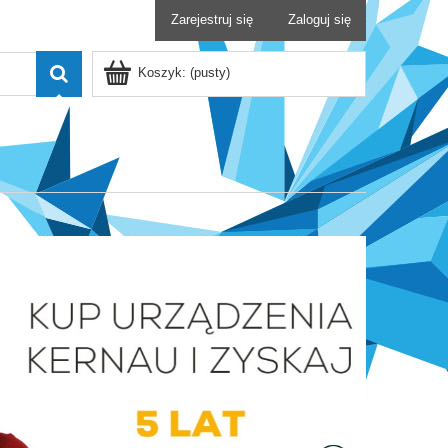
Zarejestruj się
Zaloguj się
Koszyk:
(pusty)