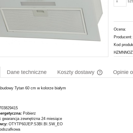
szt
Ocena:
Producent:
Kod produk
HZMNNOZT
Dane techniczne
Koszty dostawy
Opinie o
budowy Tytan 60 cm w kolorze białym
Cena nie zawiera
płatności
703829415
nergetyczna:
Pobierz
:
gwarancja zewnętrzna 24 miesiące
wcy:
OTYTP60JEP.S3BI.BI.SW_EO
odszafkowa