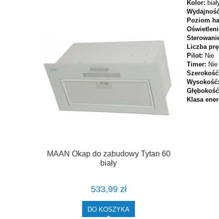
Kolor:
biał
Wydajność
Poziom ha
Oświetlen
Sterowani
Liczba pr
Pilot:
Nie
Timer:
Nie
Szerokość
Wysokość
Głębokoś
Klasa ene
MAAN Okap do zabudowy Tytan 60
biały
533,99 zł
DO KOSZYKA