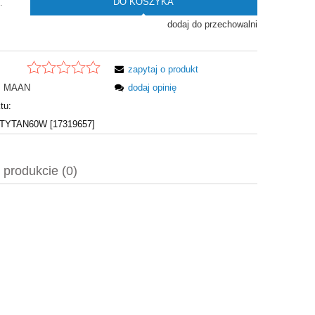
DO KOSZYKA
.
dodaj do przechowalni
zapytaj o produkt
MAAN
dodaj opinię
tu:
YTAN60W [17319657]
 produkcie (0)
 ewentualnych kosztów