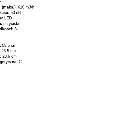
y
 (maks.):
610 m3/h
łasu:
53 dB
ie:
LED
e:
przyciski
ędkości:
3
:
59.6 cm
:
25.5 cm
ć:
28.6 cm
rgetyczna:
C