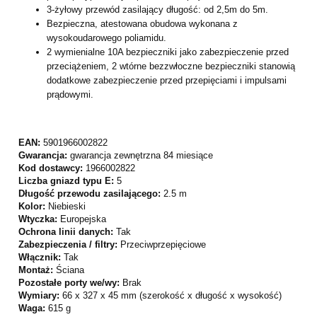
3-żyłowy przewód zasilający długość: od 2,5m do 5m.
Bezpieczna, atestowana obudowa wykonana z
wysokoudarowego poliamidu.
2 wymienialne 10A bezpieczniki jako zabezpieczenie przed
przeciążeniem, 2 wtórne bezzwłoczne bezpieczniki stanowią
dodatkowe zabezpieczenie przed przepięciami i impulsami
prądowymi.
EAN:
5901966002822
Gwarancja:
gwarancja zewnętrzna 84 miesiące
Kod dostawcy:
1966002822
Liczba gniazd typu E:
5
Długość przewodu zasilającego:
2.5 m
Kolor:
Niebieski
Wtyczka:
Europejska
Ochrona linii danych:
Tak
Zabezpieczenia / filtry:
Przeciwprzepięciowe
Włącznik:
Tak
Montaż:
Ściana
Pozostałe porty we/wy:
Brak
Wymiary:
66 x 327 x 45 mm (szerokość x długość x wysokość)
Waga:
615 g