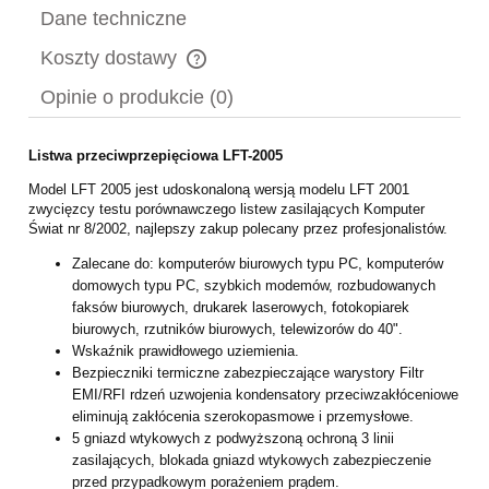
Dane techniczne
Koszty dostawy
Cena nie zawiera ewentualnych kosztów płatności
Opinie o produkcie (0)
Listwa przeciwprzepięciowa LFT-2005
Model LFT 2005 jest udoskonaloną wersją modelu LFT 2001
zwycięzcy testu porównawczego listew zasilających Komputer
Świat nr 8/2002, najlepszy zakup polecany przez profesjonalistów.
Zalecane do: komputerów biurowych typu PC, komputerów
domowych typu PC, szybkich modemów, rozbudowanych
faksów biurowych, drukarek laserowych, fotokopiarek
biurowych, rzutników biurowych, telewizorów do 40".
Wskaźnik prawidłowego uziemienia.
Bezpieczniki termiczne zabezpieczające warystory Filtr
EMI/RFI rdzeń uzwojenia kondensatory przeciwzakłóceniowe
eliminują zakłócenia szerokopasmowe i przemysłowe.
5 gniazd wtykowych z podwyższoną ochroną 3 linii
zasilających, blokada gniazd wtykowych zabezpieczenie
przed przypadkowym porażeniem prądem.