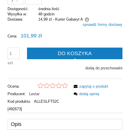
Dostępność:
średnia ilość
Wysyłka w:
48 godzin
Dostawa:
14,99 zł
- Kurier Gabaryt A
sprawdź formy dostawy
Cena nie zawiera ewentualnych kosztów płatności
101,99 zł
Cena:
DO KOSZYKA
szt.
dodaj do przechowalni
Ocena:
zapytaj o produkt
Producent:
Lestar
dodaj opinię
Kod produktu:
ALLESLFT52C
[492673]
Opis