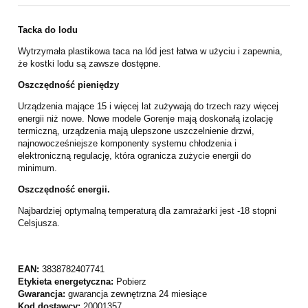
Tacka do lodu
Wytrzymała plastikowa taca na lód jest łatwa w użyciu i zapewnia,
że kostki lodu są zawsze dostępne.
Oszczędność pieniędzy
Urządzenia mające 15 i więcej lat zużywają do trzech razy więcej
energii niż nowe. Nowe modele Gorenje mają doskonałą izolację
termiczną, urządzenia mają ulepszone uszczelnienie drzwi,
najnowocześniejsze komponenty systemu chłodzenia i
elektroniczną regulację, która ogranicza zużycie energii do
minimum.
Oszczędność energii.
Najbardziej optymalną temperaturą dla zamrażarki jest -18 stopni
Celsjusza.
EAN:
3838782407741
Etykieta energetyczna:
Pobierz
Gwarancja:
gwarancja zewnętrzna 24 miesiące
Kod dostawcy:
20001357