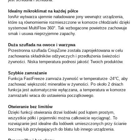
Idealny mikroklimat na każdej półce
IonAir wytwarza ujemnie naładowane jony wewnątrz urządzenia,
które są równomiernie rozmieszczone w komorze chłodziarki dzięki
systemowi MultiFlow 360°. Tak wzbogacone powietrze zachowuje
smak i usuwa nieprzyjemne zapachy.
Duża szuflada na owoce i warzywa
Przestronna szuflada CrispZone została zaprojektowana w celu
zachowania składników odżywczych i przedłużenia świeżości
żywności. Niska temperatura podnosi jakość Twoich produktów.
Szybkie zamrażanie
Funkcja FastFreeze zamraża żywność w temperaturze -24°C, aby
zachować większość minerałów w żywności. Po około 2 dniach
funkcja jest automatycznie wyłączana, a temperatura w komorze
zamrażarki wraca do ustawienia początkowego.
Otwieranie bez limitów
Dzięki funkcji otwierania drzwi lodówki pod kątem prostym,
wszystkie półki i pojemniki można całkowicie wyciągnąć. To
rozwiązanie jest idealne dla lodówek umieszczonych przy ścianie
bocznej lub przylegających do blatu lub innego urządzenia.