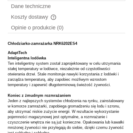
Dane techniczne
Koszty dostawy
Cena nie zawiera ewentualnych kosztów płatności
Opinie o produkcie (0)
Chłodziarko-zamrażarka NRK6202ES4
AdaptTech
Inteligentna lodówka
Ten inteligentny system został zaprojektowany w celu utrzymania
stałej temperatury w lodówce, niezależnie od częstotliwości
otwierania drzwi. Stale monitoruje nawyki korzystania z lodówki i
zarządza temperaturą, aby zapobiec możliwym wzrostom
temperatury i zapewnić długoterminową świeżość żywności.
Koniec z żmudnym rozmrażaniem
Jeden z najlepszych systemów chłodzenia na rynku, zainstalowany
w komorze zamrażarki, zapobiega gromadzeniu się lodu i szronu,
aby utrzymać niskie zużycie energii. W rezultacie wykorzystanie
pojemności magazynowej jest optymalne, a rozmrażanie i
czyszczenie wnętrza nie są już konieczne. Opakowania lub kawałki
mrożonej żywności nie przylegają do siebie, dzięki czemu żywność
jest schludna i schludna.