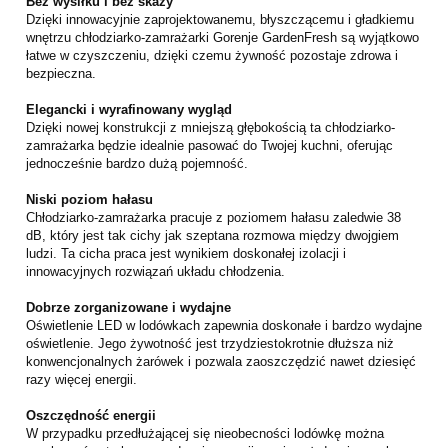
Bez wysiłku i bez skazy
Dzięki innowacyjnie zaprojektowanemu, błyszczącemu i gładkiemu
wnętrzu chłodziarko-zamrażarki Gorenje GardenFresh są wyjątkowo
łatwe w czyszczeniu, dzięki czemu żywność pozostaje zdrowa i
bezpieczna.
Elegancki i wyrafinowany wygląd
Dzięki nowej konstrukcji z mniejszą głębokością ta chłodziarko-
zamrażarka będzie idealnie pasować do Twojej kuchni, oferując
jednocześnie bardzo dużą pojemność.
Niski poziom hałasu
Chłodziarko-zamrażarka pracuje z poziomem hałasu zaledwie 38
dB, który jest tak cichy jak szeptana rozmowa między dwojgiem
ludzi. Ta cicha praca jest wynikiem doskonałej izolacji i
innowacyjnych rozwiązań układu chłodzenia.
Dobrze zorganizowane i wydajne
Oświetlenie LED w lodówkach zapewnia doskonałe i bardzo wydajne
oświetlenie. Jego żywotność jest trzydziestokrotnie dłuższa niż
konwencjonalnych żarówek i pozwala zaoszczędzić nawet dziesięć
razy więcej energii.
Oszczędność energii
W przypadku przedłużającej się nieobecności lodówkę można