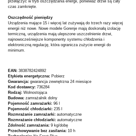
przełączyć w tryb oszczędzania energii, ponieważ drzwi są cały
czas zamknięte.
Oszczędność pieniędzy
Urządzenia mające 15 i więcej lat zużywają do trzech razy więcej
energii niż nowe. Nowe modele Gorenje mają doskonałą izolację
termiczną, urządzenia mają ulepszone uszczelnienie drzwi,
najnowocześniejsze komponenty systemu chłodzenia i
elektroniczną regulację, która ogranicza zużycie energii do
minimum.
EAN:
3838782424892
Etykieta energetyczna:
Pobierz
Gwarancja:
gwarancja zewnętrzna 24 miesiące
Kod dostawcy:
736284
Rodzaj:
Wolnostojąca
Budowa:
zamrażalnik dolny
Pojemność zamrażarki:
96 l
Pojemność chłodziarki:
235 l
Rozmrażanie zamrażarki:
automatyczne
Rozmrażanie chłodziarki:
automatyczne
Zdolność zamrażania:
9 kg/dobę
Przechowywanie bez zasilania:
10 h