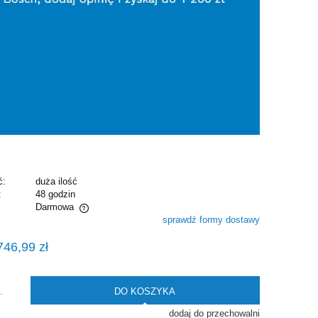
ć:
duża ilość
:
48 godzin
Darmowa
sprawdź formy dostawy
alnych kosztów
746,99 zł
DO KOSZYKA
.
dodaj do przechowalni