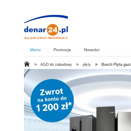
Menu
Promocje
Nowości
»
»
»
AGD do zabudowy
płyty
Bosch Płyta ga