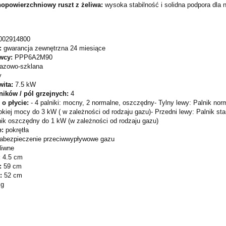
nopowierzchniowy ruszt z żeliwa:
wysoka stabilność i solidna podpora dla 
002914800
:
gwarancja zewnętrzna 24 miesiące
wcy:
PPP6A2M90
azowo-szklana
y
wita:
7.5 kW
ników / pól grzejnych:
4
 o płycie:
- 4 palniki: mocny, 2 normalne, oszczędny- Tylny lewy: Palnik nor
okiej mocy do 3 kW ( w zależności od rodzaju gazu)- Przedni lewy: Palnik st
nik oszczędny do 1 kW (w zależności od rodzaju gazu)
e:
pokrętła
abezpieczenie przeciwwypływowe gazu
liwne
:
4.5 cm
:
59 cm
ć:
52 cm
kg