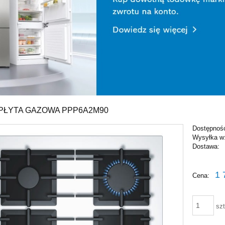
PŁYTA GAZOWA PPP6A2M90
Dostępnoś
Wysyłka w
Dostawa:
Cena nie zawiera ewentu
1 
Cena:
płatności
szt