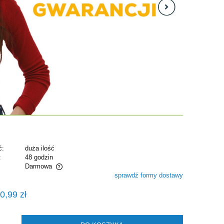
ć:
duża ilość
:
48 godzin
Darmowa
sprawdź formy dostawy
alnych kosztów
0,99 zł