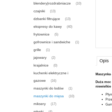
blendery|rozdrabniacze
(10)
czajniki
(13)
dzbanki filtrujące
(13)
ekspresy do kawy
(40)
frytownice
(5)
gofrownice i sandwiche
(1)
grille
(1)
jajowary
(2)
Opis
krajalnice
(0)
kuchenki elektryczne i
Maszynka
gazowe
(16)
Duża moc 
niewielkie
maszynki do lodów
(1)
Płyn
maszynki do mięsa
(10)
Prze
miksery
(17)
Gumo
młynki
(4)