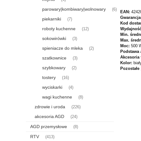
parowary|kombiwary|wolnowary
(6)
EAN:
4242
Gwarancja
piekarniki
(7)
Kod dosta
roboty kuchenne
Wydajność
(12)
Min. śred
sokowirówki
(3)
Max. śred
Moc:
500 
spieniacze do mleka
(2)
Podstawa 
Akcesoria
szatkownice
(3)
Kolor:
biał
szybkowary
(2)
Pozostałe
tostery
(16)
wyciskarki
(4)
wagi kuchenne
(8)
zdrowie i uroda
(226)
akcesoria AGD
(24)
AGD przemysłowe
(8)
RTV
(413)