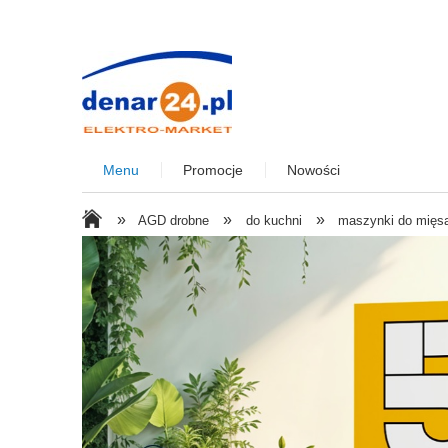
Menu
Promocje
Nowości
»
»
»
AGD drobne
do kuchni
maszynki do mięs