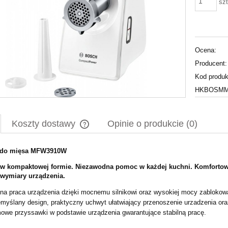
szt
Ocena:
Producent:
Kod produk
HKBOSMMM
Koszty dostawy
Opinie o produkcie (0)
 do mięsa MFW3910W
Cena nie zawiera ewentualnych kosztów
płatności
w kompaktowej formie. Niezawodna pomoc w każdej kuchni. Komfortowa
 wymiary urządzenia.
na praca urządzenia dzięki mocnemu silnikowi oraz wysokiej mocy zablokowa
myślany design, praktyczny uchwyt ułatwiający przenoszenie urzadzenia ora
we przyssawki w podstawie urządzenia gwarantujące stabilną pracę.