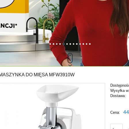
MASZYNKA DO MIĘSA MFW3910W
Dostępnoś
Wysyłka w
Dostawa:
Cena nie zawiera ewentu
44
Cena:
płatności