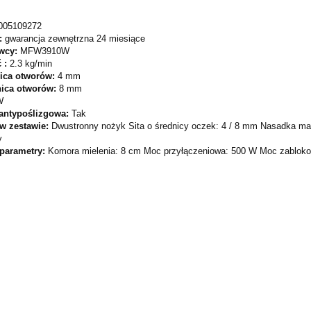
005109272
:
gwarancja zewnętrzna 24 miesiące
wcy:
MFW3910W
 :
2.3 kg/min
nica otworów:
4 mm
nica otworów:
8 mm
W
antypoślizgowa:
Tak
 w zestawie:
Dwustronny nożyk Sita o średnicy oczek: 4 / 8 mm Nasadka m
y
 parametry:
Komora mielenia: 8 cm Moc przyłączeniowa: 500 W Moc zablokow