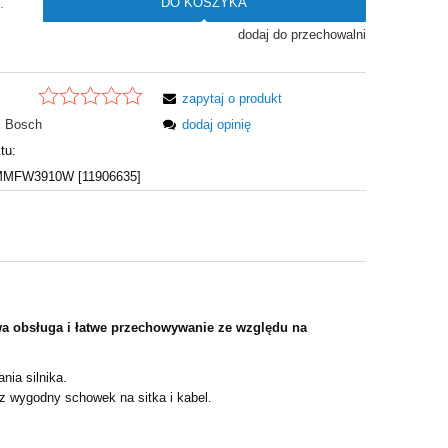
DO KOSZYKA
.
dodaj do przechowalni
zapytaj o produkt
Bosch
dodaj opinię
tu:
FW3910W [11906635]
 obsługa i łatwe przechowywanie ze względu na
nia silnika.
z wygodny schowek na sitka i kabel.