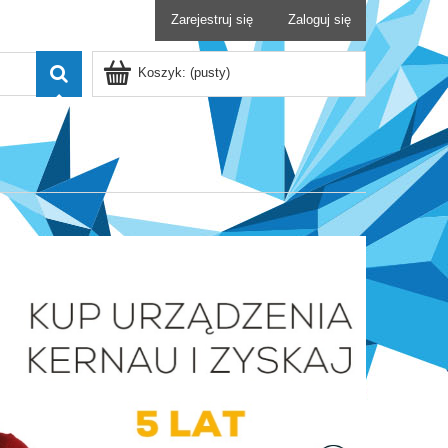
Zarejestruj się
Zaloguj się
Koszyk:
(pusty)