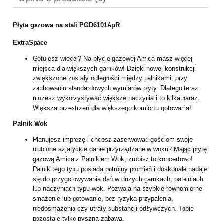
Płyta gazowa na stali PGD6101ApR
ExtraSpace
Gotujesz więcej? Na płycie gazowej Amica masz więcej
miejsca dla większych garnków! Dzięki nowej konstrukcji
zwiększone zostały odległości między palnikami, przy
zachowaniu standardowych wymiarów płyty. Dlatego teraz
możesz wykorzystywać większe naczynia i to kilka naraz.
Większa przestrzeń dla większego komfortu gotowania!
Palnik Wok
Planujesz imprezę i chcesz zaserwować gościom swoje
ulubione azjatyckie danie przyrządzane w woku? Mając płytę
gazową Amica z Palnikiem Wok, zrobisz to koncertowo!
Palnik tego typu posiada potrójny płomień i doskonale nadaje
się do przygotowywania dań w dużych garnkach, patelniach
lub naczyniach typu wok. Pozwala na szybkie równomierne
smażenie lub gotowanie, bez ryzyka przypalenia,
niedosmażenia czy utraty substancji odżywczych. Tobie
pozostaje tylko pyszna zabawa.