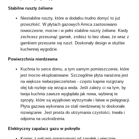
Stabilne ruszty żeliwne
Niestabilne ruszty, które w dodatku trudno domyć to już
przeszłość. W płytach gazowych Amica zastosowano
nowoczesne, mocne i w pełni stabilne ruszty żeliwne. Kiedy
zechcesz przesunąć garnek, zrobisz to bez obaw, że wraz z
garnkiem przesunie się ruszt. Doskonały design w służbie
kuchennej wygodzie.
Powierzchnia nierdzewna
Kuchnia to serce domu, a tym samym pomieszczenie, które
jest mocno eksploatowane. Szczególnie płyta narażona jest
na większe niebezpieczeństwo - często kapnie rozgrzany
olej lub rozleje się wrząca woda. Jeśli zależy ci na tym, by
twoja kuchnia zawsze wyglądała jak nowa, wybieraj te
sprzęty, które są wyjątkowo wytrzymałe i łatwe w pielęgnacji.
Płyta gazowa wykonana ze stali nierdzewnej to doskonałe
rozwiązanie. Jest prosta do utrzymania czystości, trwała i
odporna na uszkodzenia.
Elektryczny zapalacz gazu w pokrętle
Koniec z palcami poparzonymi od zapałek i wiecznie