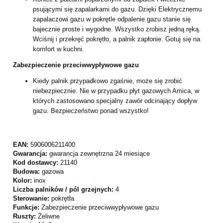
psującymi się zapalarkami do gazu. Dzięki Elektrycznemu
zapalaczowi gazu w pokrętle odpalenie gazu stanie się
bajecznie proste i wygodne. Wszystko zrobisz jedną ręką.
Wciśnij i przekręć pokrętło, a palnik zapłonie. Gotuj się na
komfort w kuchni.
Zabezpieczenie przeciwwypływowe gazu
Kiedy palnik przypadkowo zgaśnie, może się zrobić
niebezpiecznie. Nie w przypadku płyt gazowych Amica, w
których zastosowano specjalny zawór odcinający dopływ
gazu. Bezpieczeństwo ponad wszystko!
EAN:
5906006211400
Gwarancja:
gwarancja zewnętrzna 24 miesiące
Kod dostawcy:
21140
Budowa:
gazowa
Kolor:
inox
Liczba palników / pól grzejnych:
4
Sterowanie:
pokrętła
Funkcje:
Zabezpieczenie przeciwwypływowe gazu
Ruszty:
Żeliwne