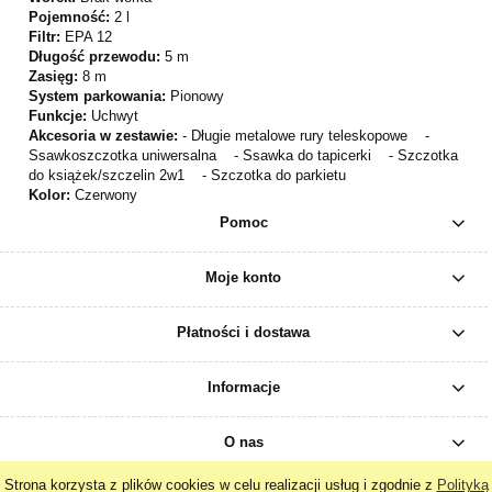
Pojemność:
2 l
Filtr:
EPA 12
Długość przewodu:
5 m
Zasięg:
8 m
System parkowania:
Pionowy
Funkcje:
Uchwyt
Akcesoria w zestawie:
- Długie metalowe rury teleskopowe -
Ssawkoszczotka uniwersalna - Ssawka do tapicerki - Szczotka
do książek/szczelin 2w1 - Szczotka do parkietu
Kolor:
Czerwony
Pomoc
Moje konto
Płatności i dostawa
Informacje
O nas
Strona korzysta z plików cookies w celu realizacji usług i zgodnie z
Polityką