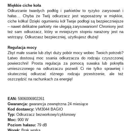
Miękkie ciche koła
Odkurzanie twardych podłóg i parkietów to ryzyko zarysowań i
hałas… Chyba że Twój odkurzacz jest wyposażony w miękkie,
ciche kółka! Dzięki ogumieniu kół Twoje podłogi są bezpieczniejsze
– nawet delikatne parkiety nie ulegają zarysowaniom! Chroniony jest
też sam odkurzacz, który w mniejszym stopniu narażony jest na
wstrząsy. Odkurzasz bezpieczniej, użytkujesz dłużej!
Regulacja mocy
Zbyt małe ssanie lub zbyt duży pobór mocy wobec Twoich potrzeb?
Łatwo dostosuj moc ssania odkurzacza do rodzaju czyszczonej
powierzchni! Prosta regulacja za pomocą suwaka lub pokrętła
umieszczonego na odkurzaczu pozwoli Ci nie tylko sprawniej i
skuteczniej odkurzać różnego rodzaju przestrzenie, ale też
oszczędzić na rachunkach za energię!
EAN:
5906006902261
Gwarancja:
gwarancja zewnętrzna 24 miesiące
Kod dostawcy:
VM3044 BAGIO
Typ:
Odkurzacz bezworkowy/cyklonowy
Moc:
900 W
Poziom hałasu:
79 dB
Worek:
Brak worka