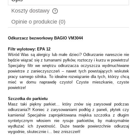
Koszty dostawy
Cena nie zawiera ewentualnych kosztów płatności
Opinie o produkcie (0)
Odkurzacz bezworkowy BAGIO VM3044
Filtr wylotowy: EPA 12
Wśród Was są alergicy lub małe dzieci? Odkurzanie nareszcie nie
będzie wiązać się z tumanami pyłków, roztoczy i kurzu w powietrzu!
Specjalny filtr we wnętrzu odkurzacza oczyszcza wydmuchiwane
powietrze z zanieczyszczeń – nawet tych powstających wskutek
pracy samego silnika. To idealne rozwiązanie dla tych, którzy chcą
mieć w domu naprawdę czysto! Czyste mieszkanie, czyste
powietrze!
Szczotka do parkietu
Masz taki piękny parkiet… który znów się zarysował podczas
odkurzania?! Koniec z zarysowaniami podłóg z paneli, płytek czy
kamienia! Specjalnie zaprojektowana miękka szczotka z długim
syntetycznym włosiem nie rysuje parkietów, by maksymalnie
wydłużać ich żywotność. Duże twarde powierzchnie odkurzaj
wygodnie, skutecznie i… bez zniszczeń!