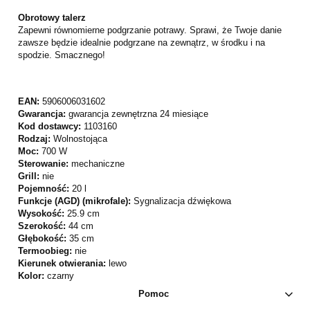
Obrotowy talerz
Zapewni równomierne podgrzanie potrawy. Sprawi, że Twoje danie
zawsze będzie idealnie podgrzane na zewnątrz, w środku i na
spodzie. Smacznego!
EAN:
5906006031602
Gwarancja:
gwarancja zewnętrzna 24 miesiące
Kod dostawcy:
1103160
Rodzaj:
Wolnostojąca
Moc:
700 W
Sterowanie:
mechaniczne
Grill:
nie
Pojemność:
20 l
Funkcje (AGD) (mikrofale):
Sygnalizacja dźwiękowa
Wysokość:
25.9 cm
Szerokość:
44 cm
Głębokość:
35 cm
Termoobieg:
nie
Kierunek otwierania:
lewo
Kolor:
czarny
Pomoc