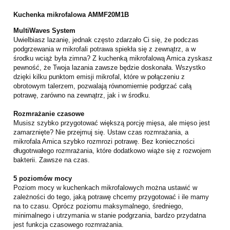
Kuchenka mikrofalowa AMMF20M1B
MultiWaves System
Uwielbiasz lazanię, jednak często zdarzało Ci się, że podczas
podgrzewania w mikrofali potrawa spiekła się z zewnątrz, a w
środku wciąż była zimna? Z kuchenką mikrofalową Amica zyskasz
pewność, że Twoja lazania zawsze będzie doskonała. Wszystko
dzięki kilku punktom emisji mikrofal, które w połączeniu z
obrotowym talerzem, pozwalają równomiernie podgrzać całą
potrawę, zarówno na zewnątrz, jak i w środku.
Rozmrażanie czasowe
Musisz szybko przygotować większą porcję mięsa, ale mięso jest
zamarznięte? Nie przejmuj się. Ustaw czas rozmrażania, a
mikrofala Amica szybko rozmrozi potrawę. Bez konieczności
długotrwałego rozmrażania, które dodatkowo wiąże się z rozwojem
bakterii. Zawsze na czas.
5 poziomów mocy
Poziom mocy w kuchenkach mikrofalowych można ustawić w
zależności do tego, jaką potrawę chcemy przygotować i ile mamy
na to czasu. Oprócz poziomu maksymalnego, średniego,
minimalnego i utrzymania w stanie podgrzania, bardzo przydatna
jest funkcja czasowego rozmrażania.