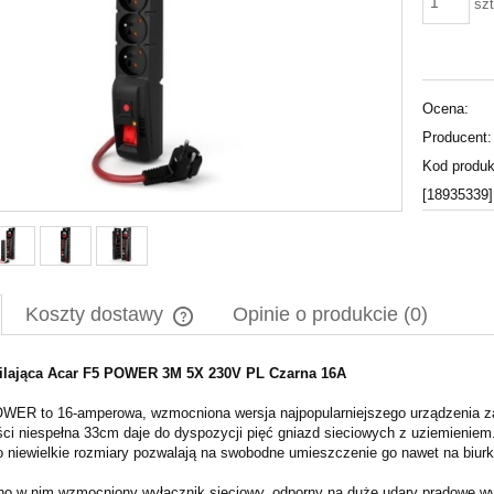
szt
Ocena:
Producent:
Kod produk
[18935339]
Koszty dostawy
Opinie o produkcie (0)
silająca Acar F5 POWER 3M 5X 230V PL Czarna 16A
Cena nie zawiera ewentualnych kosztów
płatności
WER to 16-amperowa, wzmocniona wersja najpopularniejszego urządzenia z
ści niespełna 33cm daje do dyspozycji pięć gniazd sieciowych z uziemieniem.
 niewielkie rozmiary pozwalają na swobodne umieszczenie go nawet na biurk
o w nim wzmocniony wyłącznik sieciowy, odporny na duże udary prądowe wy