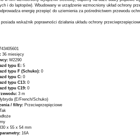
nych i do laptopów). Wbudowany w urządzenie wzmocniony układ ochrony prze
i odprowadza energię przepięć do uziemienia za pośrednictwem przewodu och
 posiada wskaźnik poprawności działania układu ochrony przeciwprzepięcio
.
743405601
:
36 miesięcy
wcy:
W2290
iazd typu E:
5
azd typu F (Schuko):
0
iazd typu C:
0
iazd typu C13:
0
iazd typu C19:
0
rzewodu:
3 m
ybryda (E/French/Schuko)
nia / filtry:
Przeciwprzepięciowe
Tak
odłoże
rny
330 x 55 x 54 mm
 parametry:
16A