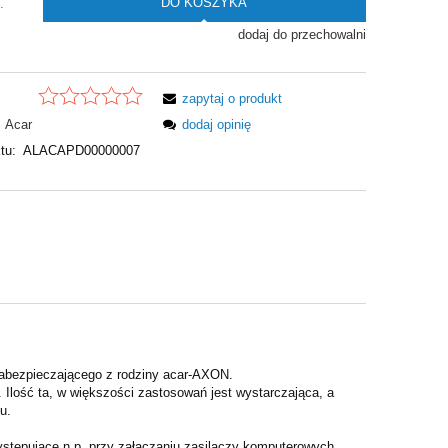
DO KOSZYKA
.
dodaj do przechowalni
zapytaj o produkt
Acar
dodaj opinię
tu:
ALACAPD00000007
abezpieczającego z rodziny acar-AXON.
 Ilość ta, w większości zastosowań jest wystarczająca, a
u.
stępujące n.p. przy załączaniu zasilaczy komputerowych