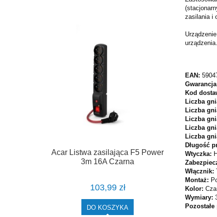
(stacjonar
zasilania 
Urządzenie
urządzenia
EAN:
5904
Gwarancja
Kod dosta
Liczba gn
Liczba gni
Liczba gn
Liczba gn
Liczba gn
Długość p
Acar Listwa zasilająca F5 Power
Wtyczka:
H
3m 16A Czarna
Zabezpiecze
Włącznik:
Montaż:
P
103,99 zł
Kolor:
Cza
Wymiary:
Pozostałe
DO KOSZYKA