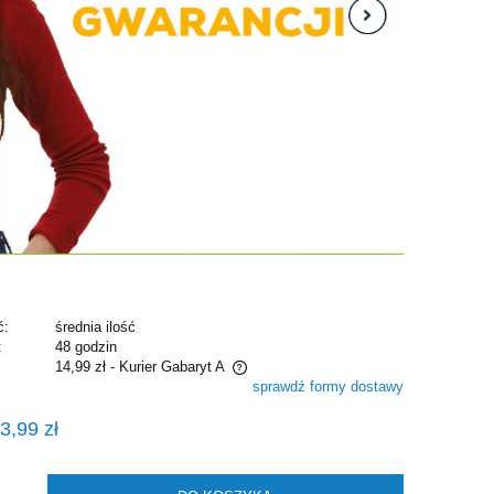
ć:
średnia ilość
:
48 godzin
14,99 zł
- Kurier Gabaryt A
sprawdź formy dostawy
e zawiera ewentualnych kosztów
3,99 zł
i