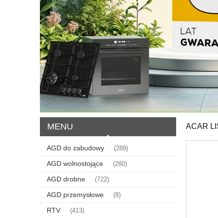
MENU
ACAR L
AGD do zabudowy
(289)
AGD wolnostojące
(280)
AGD drobne
(722)
AGD przemysłowe
(8)
RTV
(413)