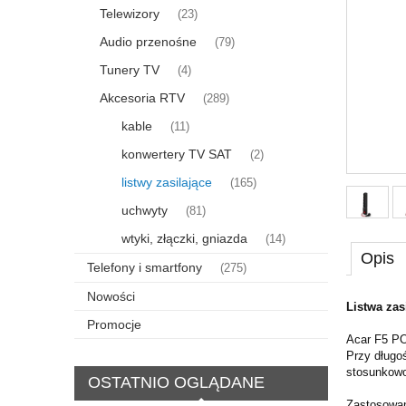
Telewizory
(23)
Audio przenośne
(79)
Tunery TV
(4)
Akcesoria RTV
(289)
kable
(11)
konwertery TV SAT
(2)
listwy zasilające
(165)
uchwyty
(81)
wtyki, złączki, gniazda
(14)
Opis
Telefony i smartfony
(275)
Nowości
Listwa za
Promocje
Acar F5 PO
Przy długo
stosunkowo
OSTATNIO OGLĄDANE
Zastosowan