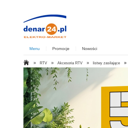
Menu
Promocje
Nowości
»
»
»
»
RTV
Akcesoria RTV
listwy zasilające