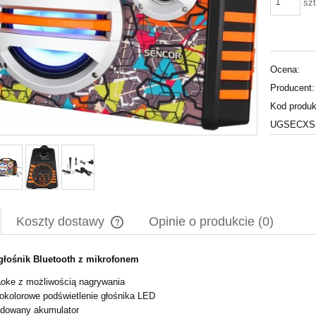
szt
Ocena:
Producent:
Kod produk
UGSECXSS
Koszty dostawy
Opinie o produkcie (0)
głośnik Bluetooth z mikrofonem
Cena nie zawiera ewentualnych kosztów
płatności
oke z możliwością nagrywania
okolorowe podświetlenie głośnika LED
dowany akumulator