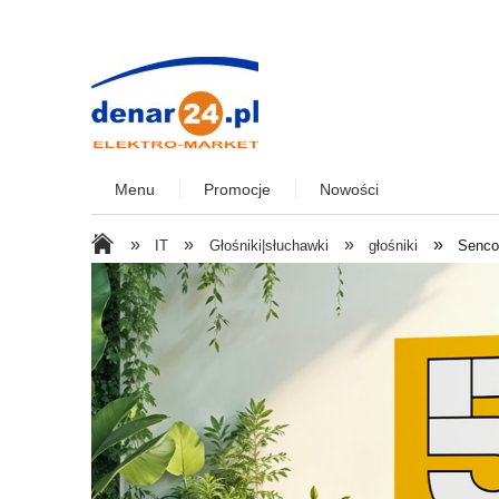
Menu
Promocje
Nowości
»
»
»
»
IT
Głośniki|słuchawki
głośniki
Senco