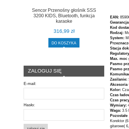
Sencor Przenośny głośnik SSS
3200 KIDS, Bluetooth, funkcja
EAN:
8590
karaoke
Gwarancja
Kod dosta
316,99 zł
Rodzaj:
Mo
System:
M
Przeznacz
DO KOSZYKA
Stacja do
Regulator
Max. moc 
Pasmo prz
Pasmo prz
ZALOGUJ SIĘ
Komunika
Zasilanie:
E-mail:
Akcesoria
Kolor:
Cza
Czas łado
Czas pracy
Hasło:
Wymiary:
Waga:
3.5 
Pozostałe
Korektor (
gitarowe( 
zaloguj się