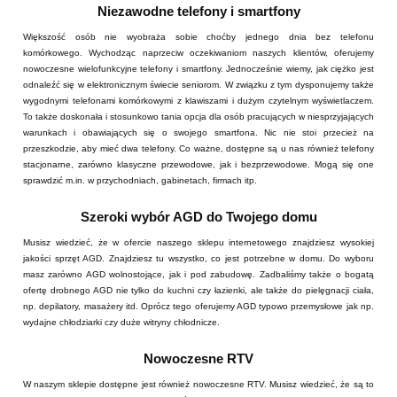
Niezawodne telefony i smartfony
Większość osób nie wyobraża sobie choćby jednego dnia bez telefonu
komórkowego. Wychodząc naprzeciw oczekiwaniom naszych klientów, oferujemy
nowoczesne wielofunkcyjne telefony i smartfony. Jednocześnie wiemy, jak ciężko jest
odnaleźć się w elektronicznym świecie seniorom. W związku z tym dysponujemy także
wygodnymi telefonami komórkowymi z klawiszami i dużym czytelnym wyświetlaczem.
To także doskonała i stosunkowo tania opcja dla osób pracujących w niesprzyjających
warunkach i obawiających się o swojego smartfona. Nic nie stoi przecież na
przeszkodzie, aby mieć dwa telefony. Co ważne, dostępne są u nas również telefony
stacjonarne, zarówno klasyczne przewodowe, jak i bezprzewodowe. Mogą się one
sprawdzić m.in. w przychodniach, gabinetach, firmach itp.
Szeroki wybór AGD do Twojego domu
Musisz wiedzieć, że w ofercie naszego sklepu internetowego znajdziesz wysokiej
jakości sprzęt AGD. Znajdziesz tu wszystko, co jest potrzebne w domu. Do wyboru
masz zarówno AGD wolnostojące, jak i pod zabudowę. Zadbaliśmy także o bogatą
ofertę drobnego AGD nie tylko do kuchni czy łazienki, ale także do pielęgnacji ciała,
np. depilatory, masażery itd. Oprócz tego oferujemy AGD typowo przemysłowe jak np.
wydajne chłodziarki czy duże witryny chłodnicze.
Nowoczesne RTV
W naszym sklepie dostępne jest również nowoczesne RTV. Musisz wiedzieć, że są to