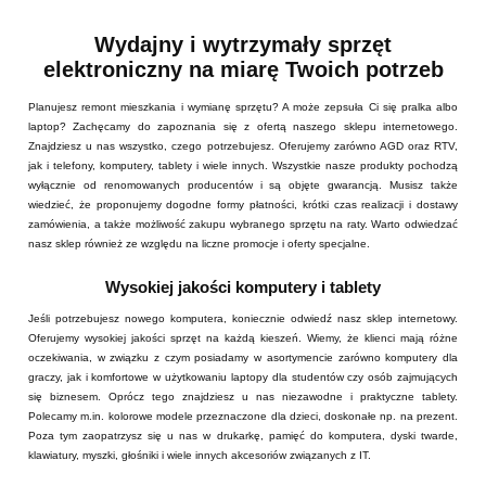
Wydajny i wytrzymały sprzęt
elektroniczny na miarę Twoich potrzeb
Planujesz remont mieszkania i wymianę sprzętu? A może zepsuła Ci się pralka albo
laptop? Zachęcamy do zapoznania się z ofertą naszego sklepu internetowego.
Znajdziesz u nas wszystko, czego potrzebujesz. Oferujemy zarówno AGD oraz RTV,
jak i telefony, komputery, tablety i wiele innych. Wszystkie nasze produkty pochodzą
wyłącznie od renomowanych producentów i są objęte gwarancją. Musisz także
wiedzieć, że proponujemy dogodne formy płatności, krótki czas realizacji i dostawy
zamówienia, a także możliwość zakupu wybranego sprzętu na raty. Warto odwiedzać
nasz sklep również ze względu na liczne promocje i oferty specjalne.
Wysokiej jakości komputery i tablety
Jeśli potrzebujesz nowego komputera, koniecznie odwiedź nasz sklep internetowy.
Oferujemy wysokiej jakości sprzęt na każdą kieszeń. Wiemy, że klienci mają różne
oczekiwania, w związku z czym posiadamy w asortymencie zarówno komputery dla
graczy, jak i komfortowe w użytkowaniu laptopy dla studentów czy osób zajmujących
się biznesem. Oprócz tego znajdziesz u nas niezawodne i praktyczne tablety.
Polecamy m.in. kolorowe modele przeznaczone dla dzieci, doskonałe np. na prezent.
Poza tym zaopatrzysz się u nas w drukarkę, pamięć do komputera, dyski twarde,
klawiatury, myszki, głośniki i wiele innych akcesoriów związanych z IT.