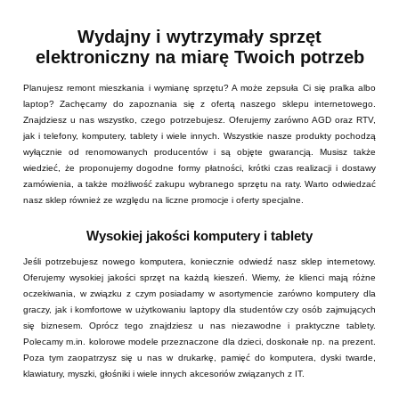
Wydajny i wytrzymały sprzęt
elektroniczny na miarę Twoich potrzeb
Planujesz remont mieszkania i wymianę sprzętu? A może zepsuła Ci się pralka albo
laptop? Zachęcamy do zapoznania się z ofertą naszego sklepu internetowego.
Znajdziesz u nas wszystko, czego potrzebujesz. Oferujemy zarówno AGD oraz RTV,
jak i telefony, komputery, tablety i wiele innych. Wszystkie nasze produkty pochodzą
wyłącznie od renomowanych producentów i są objęte gwarancją. Musisz także
wiedzieć, że proponujemy dogodne formy płatności, krótki czas realizacji i dostawy
zamówienia, a także możliwość zakupu wybranego sprzętu na raty. Warto odwiedzać
nasz sklep również ze względu na liczne promocje i oferty specjalne.
Wysokiej jakości komputery i tablety
Jeśli potrzebujesz nowego komputera, koniecznie odwiedź nasz sklep internetowy.
Oferujemy wysokiej jakości sprzęt na każdą kieszeń. Wiemy, że klienci mają różne
oczekiwania, w związku z czym posiadamy w asortymencie zarówno komputery dla
graczy, jak i komfortowe w użytkowaniu laptopy dla studentów czy osób zajmujących
się biznesem. Oprócz tego znajdziesz u nas niezawodne i praktyczne tablety.
Polecamy m.in. kolorowe modele przeznaczone dla dzieci, doskonałe np. na prezent.
Poza tym zaopatrzysz się u nas w drukarkę, pamięć do komputera, dyski twarde,
klawiatury, myszki, głośniki i wiele innych akcesoriów związanych z IT.