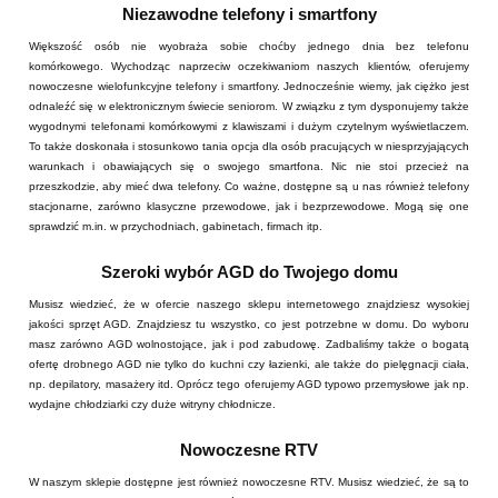
Niezawodne telefony i smartfony
Większość osób nie wyobraża sobie choćby jednego dnia bez telefonu
komórkowego. Wychodząc naprzeciw oczekiwaniom naszych klientów, oferujemy
nowoczesne wielofunkcyjne telefony i smartfony. Jednocześnie wiemy, jak ciężko jest
odnaleźć się w elektronicznym świecie seniorom. W związku z tym dysponujemy także
wygodnymi telefonami komórkowymi z klawiszami i dużym czytelnym wyświetlaczem.
To także doskonała i stosunkowo tania opcja dla osób pracujących w niesprzyjających
warunkach i obawiających się o swojego smartfona. Nic nie stoi przecież na
przeszkodzie, aby mieć dwa telefony. Co ważne, dostępne są u nas również telefony
stacjonarne, zarówno klasyczne przewodowe, jak i bezprzewodowe. Mogą się one
sprawdzić m.in. w przychodniach, gabinetach, firmach itp.
Szeroki wybór AGD do Twojego domu
Musisz wiedzieć, że w ofercie naszego sklepu internetowego znajdziesz wysokiej
jakości sprzęt AGD. Znajdziesz tu wszystko, co jest potrzebne w domu. Do wyboru
masz zarówno AGD wolnostojące, jak i pod zabudowę. Zadbaliśmy także o bogatą
ofertę drobnego AGD nie tylko do kuchni czy łazienki, ale także do pielęgnacji ciała,
np. depilatory, masażery itd. Oprócz tego oferujemy AGD typowo przemysłowe jak np.
wydajne chłodziarki czy duże witryny chłodnicze.
Nowoczesne RTV
W naszym sklepie dostępne jest również nowoczesne RTV. Musisz wiedzieć, że są to