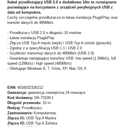
Kabel przedłużający USB 2.0 o dodatkowe 10m to rozwiązanie
pozwalające na korzystanie z urządzeń peryferyjnych USB z
dala od komputera.
Cechy szczególne przedłużacza to łatwa instalacja Plug&Play oraz
transfer danych do 480Mb/s.
- Przedłużacz USB 2.0 o długości 10 metrów
- Łatwa instalacja Plug&Play
- Złącza USB Typ A męski (wtyk) / USB Typ A żeński (gniazdo)
- Zgodny z e specyfikacją USB 1.1 i USB 2.0
- Szybkość transmisji danych do 480Mb/s (USB 2.0)
- Gwarantuje następujące transfery USB: low speed (1.5Mb/s), full
speed (12Mb/s) i high speed (480Mb/s)
- Obsługuje Windows 8, 7, Vista, XP, Mac OS X
EAN:
4016032326212
Gwarancja:
gwarancja zewnętrzna 24 miesiące
Kod dostawcy:
DA-73100-1
Długość przewodu:
10 m
Rodzaj:
Przedłużacz
Zastosowanie:
Komputerowy
Złącza #1:
USB Typ A Męska
Złącza #2:
USB Typ A Żeńska