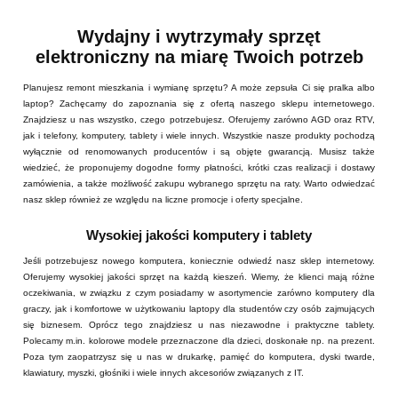
Wydajny i wytrzymały sprzęt
elektroniczny na miarę Twoich potrzeb
Planujesz remont mieszkania i wymianę sprzętu? A może zepsuła Ci się pralka albo
laptop? Zachęcamy do zapoznania się z ofertą naszego sklepu internetowego.
Znajdziesz u nas wszystko, czego potrzebujesz. Oferujemy zarówno AGD oraz RTV,
jak i telefony, komputery, tablety i wiele innych. Wszystkie nasze produkty pochodzą
wyłącznie od renomowanych producentów i są objęte gwarancją. Musisz także
wiedzieć, że proponujemy dogodne formy płatności, krótki czas realizacji i dostawy
zamówienia, a także możliwość zakupu wybranego sprzętu na raty. Warto odwiedzać
nasz sklep również ze względu na liczne promocje i oferty specjalne.
Wysokiej jakości komputery i tablety
Jeśli potrzebujesz nowego komputera, koniecznie odwiedź nasz sklep internetowy.
Oferujemy wysokiej jakości sprzęt na każdą kieszeń. Wiemy, że klienci mają różne
oczekiwania, w związku z czym posiadamy w asortymencie zarówno komputery dla
graczy, jak i komfortowe w użytkowaniu laptopy dla studentów czy osób zajmujących
się biznesem. Oprócz tego znajdziesz u nas niezawodne i praktyczne tablety.
Polecamy m.in. kolorowe modele przeznaczone dla dzieci, doskonałe np. na prezent.
Poza tym zaopatrzysz się u nas w drukarkę, pamięć do komputera, dyski twarde,
klawiatury, myszki, głośniki i wiele innych akcesoriów związanych z IT.