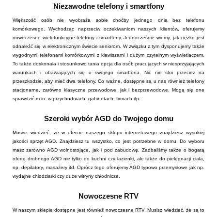
Niezawodne telefony i smartfony
Większość osób nie wyobraża sobie choćby jednego dnia bez telefonu
komórkowego. Wychodząc naprzeciw oczekiwaniom naszych klientów, oferujemy
nowoczesne wielofunkcyjne telefony i smartfony. Jednocześnie wiemy, jak ciężko jest
odnaleźć się w elektronicznym świecie seniorom. W związku z tym dysponujemy także
wygodnymi telefonami komórkowymi z klawiszami i dużym czytelnym wyświetlaczem.
To także doskonała i stosunkowo tania opcja dla osób pracujących w niesprzyjających
warunkach i obawiających się o swojego smartfona. Nic nie stoi przecież na
przeszkodzie, aby mieć dwa telefony. Co ważne, dostępne są u nas również telefony
stacjonarne, zarówno klasyczne przewodowe, jak i bezprzewodowe. Mogą się one
sprawdzić m.in. w przychodniach, gabinetach, firmach itp.
Szeroki wybór AGD do Twojego domu
Musisz wiedzieć, że w ofercie naszego sklepu internetowego znajdziesz wysokiej
jakości sprzęt AGD. Znajdziesz tu wszystko, co jest potrzebne w domu. Do wyboru
masz zarówno AGD wolnostojące, jak i pod zabudowę. Zadbaliśmy także o bogatą
ofertę drobnego AGD nie tylko do kuchni czy łazienki, ale także do pielęgnacji ciała,
np. depilatory, masażery itd. Oprócz tego oferujemy AGD typowo przemysłowe jak np.
wydajne chłodziarki czy duże witryny chłodnicze.
Nowoczesne RTV
W naszym sklepie dostępne jest również nowoczesne RTV. Musisz wiedzieć, że są to