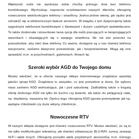
Większość osób nie wyobraża sobie choćby jednego dnia bez telefonu
komórkowego. Wychodząc naprzeciw oczekiwaniom naszych klientów, oferujemy
nowoczesne wielofunkcyjne telefony i smartfony. Jednocześnie wiemy, jak ciężko jest
odnaleźć się w elektronicznym świecie seniorom. W związku z tym dysponujemy także
wygodnymi telefonami komórkowymi z klawiszami i dużym czytelnym wyświetlaczem.
To także doskonała i stosunkowo tania opcja dla osób pracujących w niesprzyjających
warunkach i obawiających się o swojego smartfona. Nic nie stoi przecież na
przeszkodzie, aby mieć dwa telefony. Co ważne, dostępne są u nas również telefony
stacjonarne, zarówno klasyczne przewodowe, jak i bezprzewodowe. Mogą się one
sprawdzić m.in. w przychodniach, gabinetach, firmach itp.
Szeroki wybór AGD do Twojego domu
Musisz wiedzieć, że w ofercie naszego sklepu internetowego znajdziesz wysokiej
jakości sprzęt AGD. Znajdziesz tu wszystko, co jest potrzebne w domu. Do wyboru
masz zarówno AGD wolnostojące, jak i pod zabudowę. Zadbaliśmy także o bogatą
ofertę drobnego AGD nie tylko do kuchni czy łazienki, ale także do pielęgnacji ciała,
np. depilatory, masażery itd. Oprócz tego oferujemy AGD typowo przemysłowe jak np.
wydajne chłodziarki czy duże witryny chłodnicze.
Nowoczesne RTV
W naszym sklepie dostępne jest również nowoczesne RTV. Musisz wiedzieć, że są to
nie tylko multifunkcyjne telewizory, ale również odtwarzacze BLU-RAY, tunery, zestawy
Hi-Fi i wiele innych. Oferujemy ponadto wiele przydatnych akcesoriów, m.in. różnego