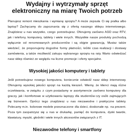
Wydajny i wytrzymały sprzęt
elektroniczny na miarę Twoich potrzeb
Planujesz remont mieszkania i wymianę sprzętu? A może zepsuła Ci się pralka albo
laptop? Zachęcamy do zapoznania się z ofertą naszego sklepu internetowego.
Znajdziesz u nas wszystko, czego potrzebujesz. Oferujemy zarówno AGD oraz RTV,
jak i telefony, komputery, tablety i wiele innych. Wszystkie nasze produkty pochodzą
wyłącznie od renomowanych producentów i są objęte gwarancją. Musisz także
wiedzieć, że proponujemy dogodne formy płatności, krótki czas realizacji i dostawy
zamówienia, a także możliwość zakupu wybranego sprzętu na raty. Warto odwiedzać
nasz sklep również ze względu na liczne promocje i oferty specjalne.
Wysokiej jakości komputery i tablety
Jeśli potrzebujesz nowego komputera, koniecznie odwiedź nasz sklep internetowy.
Oferujemy wysokiej jakości sprzęt na każdą kieszeń. Wiemy, że klienci mają różne
oczekiwania, w związku z czym posiadamy w asortymencie zarówno komputery dla
graczy, jak i komfortowe w użytkowaniu laptopy dla studentów czy osób zajmujących
się biznesem. Oprócz tego znajdziesz u nas niezawodne i praktyczne tablety.
Polecamy m.in. kolorowe modele przeznaczone dla dzieci, doskonałe np. na prezent.
Poza tym zaopatrzysz się u nas w drukarkę, pamięć do komputera, dyski twarde,
klawiatury, myszki, głośniki i wiele innych akcesoriów związanych z IT.
Niezawodne telefony i smartfony